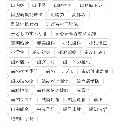
口内炎
口呼吸
口腔ケア
口腔筋トレ
口腔筋機能療法
咀嚼力
夏休み
奥歯の被せ物
子どもの口呼吸
子どもの歯みがき
安心安全な歯科治療
定期検診
審美歯科
小児歯科
小児矯正
小学生
感染対策
根幹治療
歯がしみる
歯が痛い
歯ぎしり
歯ぐきの腫れ
歯のケガ予防
歯のトラブル
歯の健康寿命
歯の詰め物
歯みがき習慣
歯周病予防
歯科検診
歯科素材の比較
歯育て
歯間ブラシ
滅菌対策
知覚過敏
矯正
自由研究
虫歯予防
親子体験
親知らず
認知症予防