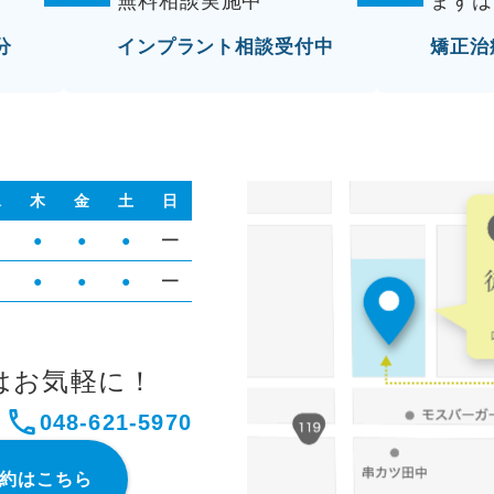
無料相談実施中
まずは
分
インプラント相談受付中
矯正治
水
木
金
土
日
●
●
●
━
●
●
●
━
はお気軽に！
048-621-5970
予約はこちら