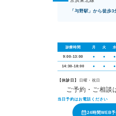
京浜東北線
「与野駅」から徒歩3
診療時間
月
火
9:00-13:00
●
●
●
14:30-18:00
●
●
●
【休診日】
日曜・祝日
ご予約・ご相談
当日予約はお電話ください
24時間WEB