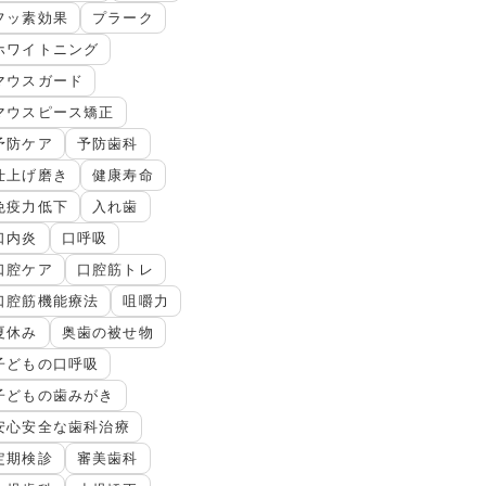
フッ素効果
プラーク
ホワイトニング
マウスガード
マウスピース矯正
予防ケア
予防歯科
仕上げ磨き
健康寿命
免疫力低下
入れ歯
口内炎
口呼吸
口腔ケア
口腔筋トレ
口腔筋機能療法
咀嚼力
夏休み
奥歯の被せ物
子どもの口呼吸
子どもの歯みがき
安心安全な歯科治療
定期検診
審美歯科