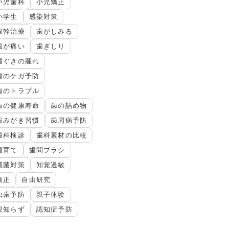
小児歯科
小児矯正
小学生
感染対策
根幹治療
歯がしみる
歯が痛い
歯ぎしり
歯ぐきの腫れ
歯のケガ予防
歯のトラブル
歯の健康寿命
歯の詰め物
歯みがき習慣
歯周病予防
歯科検診
歯科素材の比較
歯育て
歯間ブラシ
滅菌対策
知覚過敏
矯正
自由研究
虫歯予防
親子体験
親知らず
認知症予防