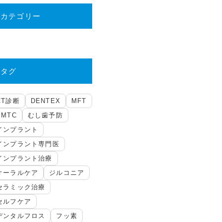
カテゴリー
タグ
CT診断
DENTEX
MFT
PMTC
むし歯予防
インプラント
インプラント専門医
インプラント治療
オーラルケア
ジルコニア
セラミック治療
セルフケア
デンタルフロス
フッ素