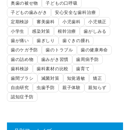
奥歯の被せ物
子どもの口呼吸
子どもの歯みがき
安心安全な歯科治療
定期検診
審美歯科
小児歯科
小児矯正
小学生
感染対策
根幹治療
歯がしみる
歯が痛い
歯ぎしり
歯ぐきの腫れ
歯のケガ予防
歯のトラブル
歯の健康寿命
歯の詰め物
歯みがき習慣
歯周病予防
歯科検診
歯科素材の比較
歯育て
歯間ブラシ
滅菌対策
知覚過敏
矯正
自由研究
虫歯予防
親子体験
親知らず
認知症予防