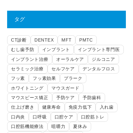
タグ
CT診断
DENTEX
MFT
PMTC
むし歯予防
インプラント
インプラント専門医
インプラント治療
オーラルケア
ジルコニア
セラミック治療
セルフケア
デンタルフロス
フッ素
フッ素効果
プラーク
ホワイトニング
マウスガード
マウスピース矯正
予防ケア
予防歯科
仕上げ磨き
健康寿命
免疫力低下
入れ歯
口内炎
口呼吸
口腔ケア
口腔筋トレ
口腔筋機能療法
咀嚼力
夏休み