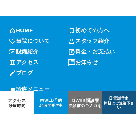
HOME
初めての方へ
当院について
スタッフ紹介
設備紹介
料金・お支払い
アクセス
お知らせ
ブログ
診療メニュー
電話予約
アクセス
WEB問診票
WEB予約
気軽にご連絡下さ
-予防歯科
-根管治療
24時間受付中
診療時間
受診前のご入力を
い
-審美歯科
-ホワイトニング
-入れ歯
-小児歯科