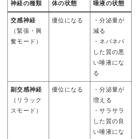
神経の種類
体の状態
唾液の状態
交感神経
優位になる
・分泌量が
（緊張・興
減る
奮モード）
・ネバネバ
した質の悪
い唾液にな
る
副交感神経
優位になる
・分泌量が
（リラック
増える
スモード）
・サラサラ
した質の良
い唾液にな