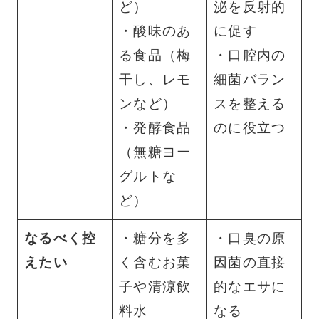
ど）
泌を反射的
・酸味のあ
に促す
る食品（梅
・口腔内の
干し、レモ
細菌バラン
ンなど）
スを整える
・発酵食品
のに役立つ
（無糖ヨー
グルトな
ど）
なるべく控
・糖分を多
・口臭の原
えたい
く含むお菓
因菌の直接
子や清涼飲
的なエサに
料水
なる