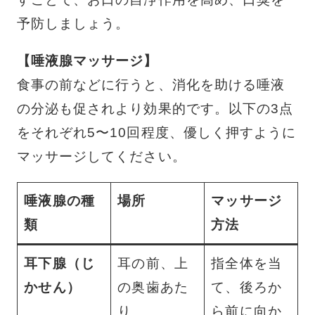
予防しましょう。
【唾液腺マッサージ】
食事の前などに行うと、消化を助ける唾液
の分泌も促されより効果的です。以下の3点
をそれぞれ5〜10回程度、優しく押すように
マッサージしてください。
唾液腺の種
場所
マッサージ
類
方法
耳下腺（じ
耳の前、上
指全体を当
かせん）
の奥歯あた
て、後ろか
り
ら前に向か