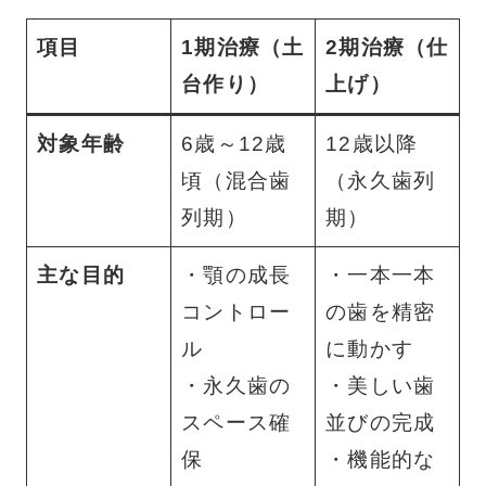
項目
1期治療（土
2期治療（仕
台作り）
上げ）
対象年齢
6歳～12歳
12歳以降
頃（混合歯
（永久歯列
列期）
期）
主な目的
・顎の成長
・一本一本
コントロー
の歯を精密
ル
に動かす
・永久歯の
・美しい歯
スペース確
並びの完成
保
・機能的な