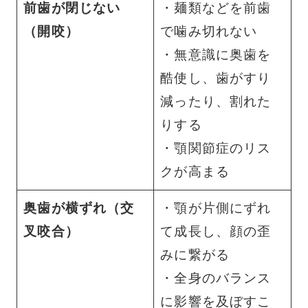
前歯が閉じない
・麺類などを前歯
（開咬）
で噛み切れない
・無意識に奥歯を
酷使し、歯がすり
減ったり、割れた
りする
・顎関節症のリス
クが高まる
奥歯が横ずれ（交
・顎が片側にずれ
叉咬合）
て成長し、顔の歪
みに繋がる
・全身のバランス
に影響を及ぼすこ