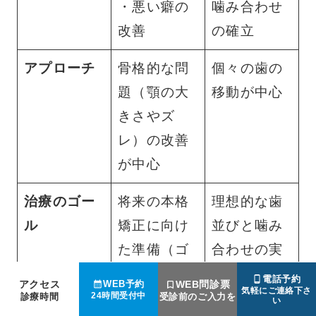
・悪い癖の
噛み合わせ
改善
の確立
アプローチ
骨格的な問
個々の歯の
題（顎の大
移動が中心
きさやズ
レ）の改善
が中心
治療のゴー
将来の本格
理想的な歯
ル
矯正に向け
並びと噛み
た準備（ゴ
合わせの実
ールは80
現（ゴール
電話予約
アクセス
WEB問診票
WEB予約
気軽にご連絡下さ
点）
は100点）
24時間受付中
診療時間
受診前のご入力を
い