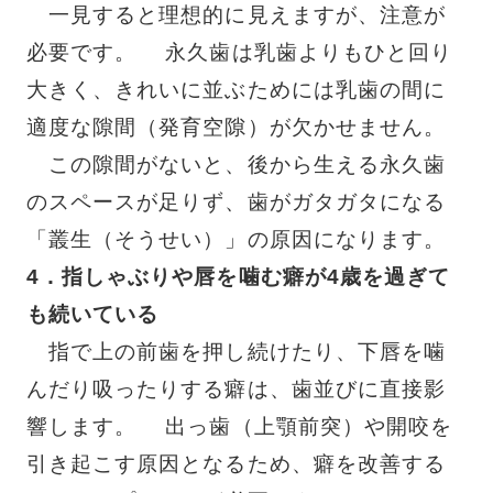
一見すると理想的に見えますが、注意が
必要です。 永久歯は乳歯よりもひと回り
大きく、きれいに並ぶためには乳歯の間に
適度な隙間（発育空隙）が欠かせません。
この隙間がないと、後から生える永久歯
のスペースが足りず、歯がガタガタになる
「叢生（そうせい）」の原因になります。
4
．
指しゃぶりや唇を噛む癖が4歳を過ぎて
も続いている
指で上の前歯を押し続けたり、下唇を噛
んだり吸ったりする癖は、歯並びに直接影
響します。 出っ歯（上顎前突）や開咬を
引き起こす原因となるため、癖を改善する