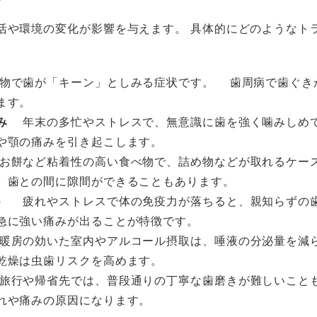
活や環境の変化が影響を与えます。 具体的にどのようなト
で歯が「キーン」としみる症状です。 歯周病で歯ぐき
ます。
み
年末の多忙やストレスで、無意識に歯を強く噛みしめ
や顎の痛みを引き起こします。
餅など粘着性の高い食べ物で、詰め物などが取れるケー
、歯との間に隙間ができることもあります。
）
疲れやストレスで体の免疫力が落ちると、親知らずの
急に強い痛みが出ることが特徴です。
房の効いた室内やアルコール摂取は、唾液の分泌量を減
乾燥は虫歯リスクを高めます。
行や帰省先では、普段通りの丁寧な歯磨きが難しいこと
れや痛みの原因になります。