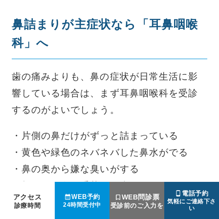
鼻詰まりが主症状なら「耳鼻咽喉
科」へ
歯の痛みよりも、鼻の症状が日常生活に影
響している場合は、まず耳鼻咽喉科を受診
するのがよいでしょう。
・片側の鼻だけがずっと詰まっている
・黄色や緑色のネバネバした鼻水がでる
・鼻の奥から嫌な臭いがする
・頬や目の奥が重苦しく痛む
電話予約
アクセス
WEB問診票
WEB予約
気軽にご連絡下さ
24時間受付中
診療時間
受診前のご入力を
い
ただし、ここで一つ重要なポイントがあり