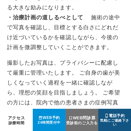
る大きな励みになります。
・治療計画の道しるべとして
施術の途中
で写真を確認し、目標とする白さにどれだ
け近づいているかを確認しながら、今後の
計画を微調整していくことができます。
撮影したお写真は、プライバシーに配慮し
て厳重に管理いたします。 ご自身の歯が美
しくなっていく過程を一緒に確認しなが
ら、理想の笑顔を目指しましょう。 ご希望
の方には、院内で他の患者さまの症例写真
をご覧いただくことも可能ですので、お気
電話予約
アクセス
WEB問診票
WEB予約
気軽にご連絡下さ
軽にお声がけください。
24時間受付中
診療時間
受診前のご入力を
い