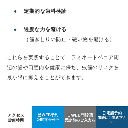
定期的な歯科検診
過度な力を避ける
（歯ぎしりの防止・硬い物を避ける）
これらを実践することで、ラミネートベニア周
辺の歯や口腔内を健康に保ち、虫歯のリスクを
最小限に抑えることができます。
電話予約
アクセス
WEB問診票
WEB予約
よく見られているページ
気軽にご連絡下さ
24時間受付中
診療時間
受診前のご入力を
い